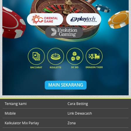
Live Casino
Poker
PROMO
Slots
PROMO
IDN Live
Togel
PROMO
MAIN SEKARANG
Elottery
Tentang kami
Cara Betting
Tangkas
Mobile
Link Dewacash
PROMO
Tembak Ikan
Kalkulator Mix Parlay
Zona