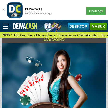
×
DEWACASH
Download
DEWACASH Mobile App
☰
DESKTOP
MASUK
NEW :
DEWACASH Cuan Terus Menang Terus | Bonus Deposit 5% Setiap Hari | Bon
DAFTAR
MASUK
LIVE CASINO
Beranda
Deposit
Games
PROMO
Sportbook
PROMO
E-Sport
PROMO